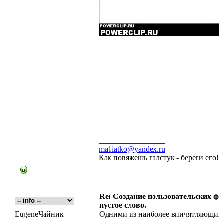
_________________
ma1iatko@yandex.ru
Как повяжешь галстук - береги его
Re: Создание пользовательских фа
пустое слово.
EugeneЧайник
Одними из наиболее впичятляющих 