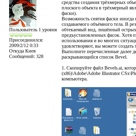
средства создания трёхмерных объ
плоского объекта в трёхмерный яв
фаски).
Возможность снятия фаски иногда 
создаваемого объёмного тела. В ре
Пользователь 1 уровня
обтекаемый вид, лишённый острых г
предъустановленных фасок. Хотя 
Присоединился:
использования и во многих ситуац
2009/2/12 0:33
удовлетворяют, вы можете создать
Откуда
Киев
Выполните перечисленные далее де
Сообщений:
328
раскрывающийся список Bevel.
1. Скопируйте файл Bevels.ai, котор
(x86)\Adobe\Adobe Illustrator CSx\Pl
компьютера.