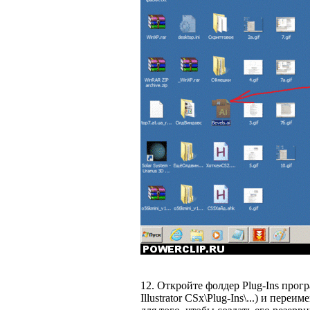
12. Откройте фолдер Plug-Ins програ
Illustrator CSx\Plug-Ins\...) и пере