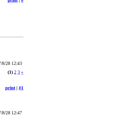
print
|
#
/8/28 12:43
(1)
2
3
»
print
|
#1
/8/28 12:47