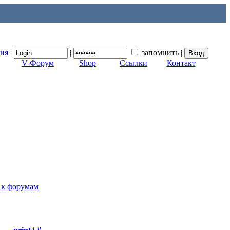
ция
|
|
запомнить
|
V-Форум
Shop
Ссылки
Контакт
 к форумам