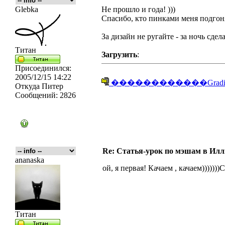
Glebka
Не прошло и года! )))
Спасибо, кто пинками меня подгонял
За дизайн не ругайте - за ночь сдела
Титан
Загрузить
:
Присоединился:
2005/12/15 14:22
������������GradientM
Откуда
Питер
Сообщений:
2826
Re: Статья-урок по мэшам в Ил
ananaska
ой, я первая! Качаем , качаем))))))
Титан