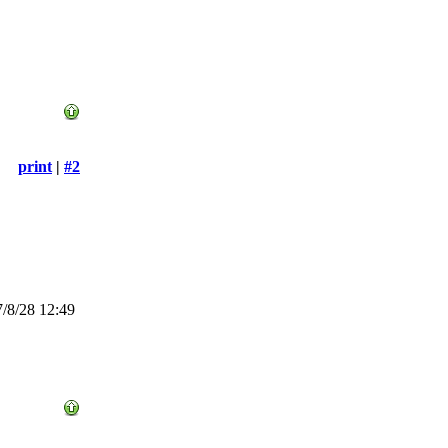
print
|
#2
/8/28 12:49