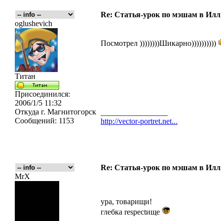
Re: Статья-урок по мэшам в Ил
oglushevich
Посмотрел ))))))))Шикарно))))))))))
Титан
Присоединился:
2006/1/5 11:32
Откуда
г. Магнитогорск
_________________
Сообщений:
1153
http://vector-portret.net...
Re: Статья-урок по мэшам в Ил
MrX
ура, товарищи!
глебка respectище