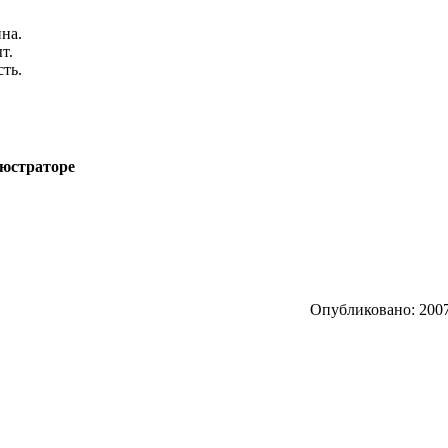
на.
т.
сть.
люстраторе
Опубликовано: 2007