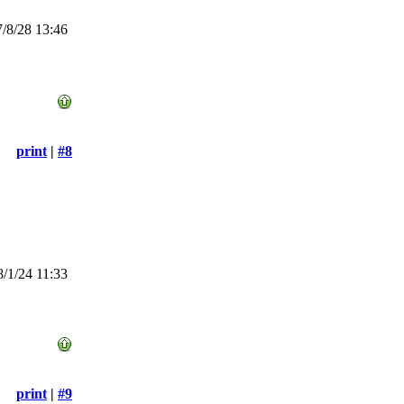
/8/28 13:46
print
|
#8
/1/24 11:33
print
|
#9