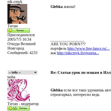
nik-cmyk
Glebka
жжош!
Титан
Присоединился:
2005/7/5 16:34
_________________
Откуда
Великий
ARE YOU PORN???
Новгород
портфель
http://www.free-lance.ru/...
Сообщений:
4233
жж
http://nikcmyk.livejourna...
Re: Статья-урок по мэшам в Ил
tasha
Glebka
если все таки удумаешь авт
отреагирвал, интересно ведь
Титан - модератор