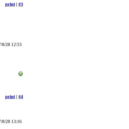
print
|
#3
/8/28 12:53
print
|
#4
/8/28 13:16