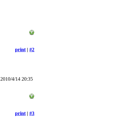
print
|
#2
2010/4/14 20:35
print
|
#3