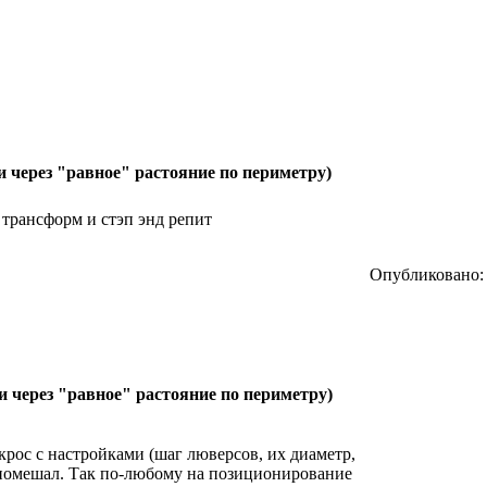
и через "равное" растояние по периметру)
ё трансформ и стэп энд репит
Опубликовано: 
и через "равное" растояние по периметру)
ос с настройками (шаг люверсов, их диаметр,
е помешал. Так по-любому на позиционирование