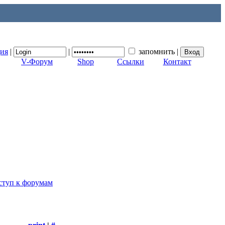
ция
|
|
запомнить
|
V-Форум
Shop
Ссылки
Контакт
ступ к форумам