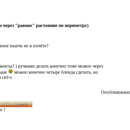
и через "равное" растояние по периметру)
ивное нынче не в почёте?
обьекты? ) ручками делать конечно тоже можно через
льше
можно конечно четыре бленда сделать, но
ctrl+r
Опубликовано:
o !