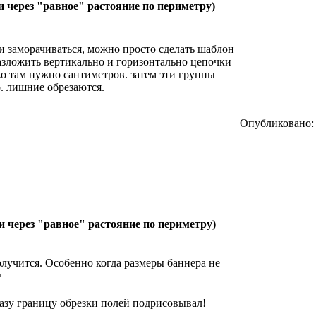
и через "равное" растояние по периметру)
и заморачиваться, можно просто сделать шаблон
зложить вертикально и горизонтально цепочки
ько там нужно сантиметров. затем эти группы
. лишние обрезаются.
Опубликовано: 
и через "равное" растояние по периметру)
получится. Особенно когда размеры баннера не
сразу границу обрезки полей подрисовывал!