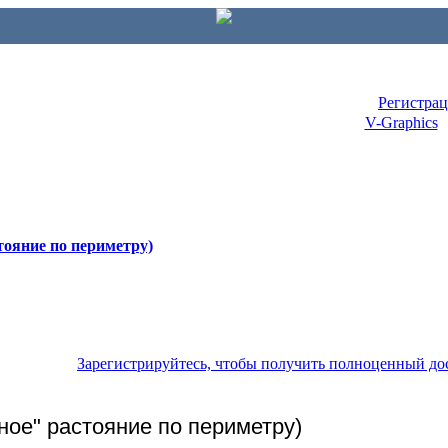
Регистра
V-Graphics
тояние по периметру)
Зарегистрируйтесь, чтобы получить полноценный до
ное" растояние по периметру)