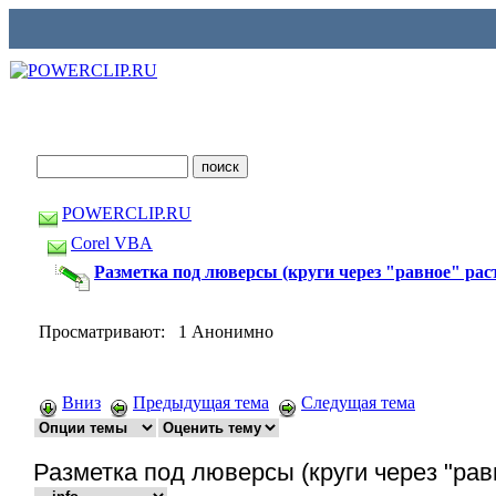
POWERCLIP.RU
Corel VBA
Разметка под люверсы (круги через "равное" рас
Просматривают: 1 Анонимно
Вниз
Предыдущая тема
Следущая тема
Разметка под люверсы (круги через "рав