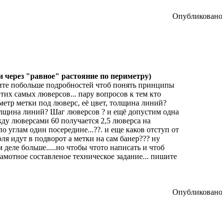
Опубликовано:
и через "равное" растояние по периметру)
ите побольше подробностей чтоб понять принципы
этих самых люверсов... пару вопросов к тем кто
аметр метки под люверс, её цвет, толщина линий?
толщина линий? Шаг люверсов ? и ещё допустим одна
жду люверсами 60 получается 2,5 люверса на
 по углам один посередине...??. и еще каков отступ от
оля идут в подворот а метки на сам банер??? ну
деле больше.....но чтобы чтото написать и чтоб
амотное составленое техническое задание... пишите
Опубликовано: