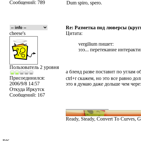
Сообщений:
789
Dum spiro, spero.
Re: Разметка под люверсы (круг
cheese's
Цитата:
vergilium пишет:
эээ... перетекание интеракт
Пользователь 2 уровня
а бленд разве поставит по углам 
Присоединился:
ctrl+r скажем, но это все равно до
2006/9/8 14:57
это я думаю даже дольше чем через 
Откуда
Иркутск
Сообщений:
167
_________________
Ready, Steady, Convert To Curves, G