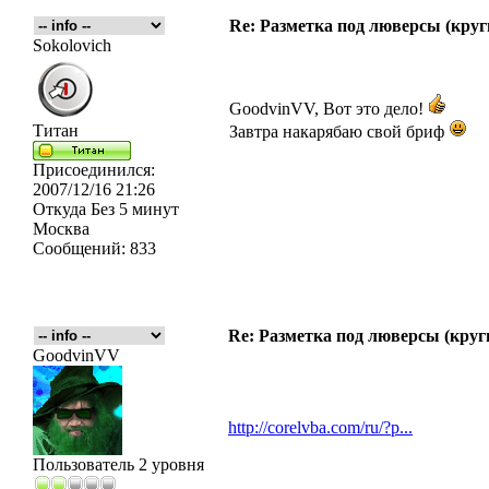
Re: Разметка под люверсы (круг
Sokolovich
GoodvinVV, Вот это дело!
Титан
Завтра накарябаю свой бриф
Присоединился:
2007/12/16 21:26
Откуда
Без 5 минут
Москва
Сообщений:
833
Re: Разметка под люверсы (круг
GoodvinVV
http://corelvba.com/ru/?p...
Пользователь 2 уровня