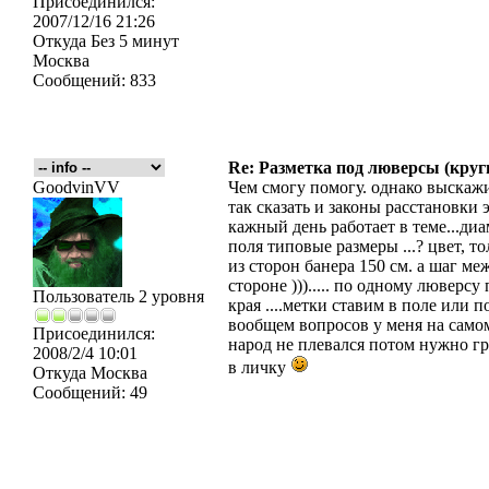
Присоединился:
2007/12/16 21:26
Откуда
Без 5 минут
Москва
Сообщений:
833
Re: Разметка под люверсы (круг
GoodvinVV
Чем смогу помогу. однако выскаж
так сказать и законы расстановки 
кажный день работает в теме...ди
поля типовые размеры ...? цвет, 
из сторон банера 150 см. а шаг ме
стороне )))..... по одному люверсу
Пользователь 2 уровня
края ....метки ставим в поле или п
вообщем вопросов у меня на самом 
Присоединился:
народ не плевался потом нужно гр
2008/2/4 10:01
в личку
Откуда
Москва
Сообщений:
49