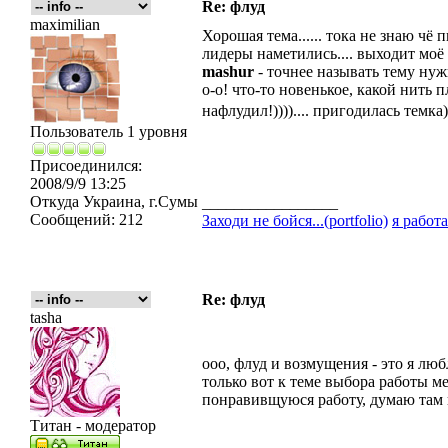
Re: флуд
maximilian
Хорошая тема...... тока не знаю чё 
лидеры наметились.... выходит моё
mashur
- точнее называть тему нужн
о-о! что-то новенькое, какой нить п
нафлудил!)))).... пригодилась темка
Пользователь 1 уровня
Присоединился:
2008/9/9 13:25
Откуда
Украина, г.Сумы
_________________
Сообщений:
212
Заходи не бойся...(portfolio)
я работа
Re: флуд
tasha
ооо, флуд и возмущения - это я лю
только вот к теме выбора работы ме
понравивщуюся работу, думаю там 
Титан - модератор