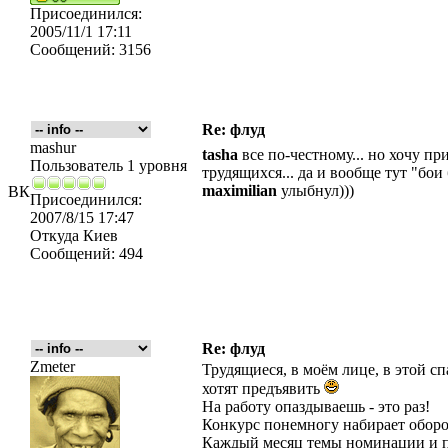
Присоединился:
2005/11/1 17:11
Сообщений:
3156
Re: флуд
mashur
tasha
все по-честному... но хочу п
Пользователь 1 уровня
трудящихся... да и вообще тут "бои
maximilian
улыбнул)))
ВК
Присоединился:
2007/8/15 17:47
Откуда
Киев
Сообщений:
494
Re: флуд
Zmeter
Трудящиеся, в моём лице, в этой с
хотят предъявить
На работу опаздываешь - это раз!
Конкурс понемногу набирает оборот
Каждый месяц темы номинации и п