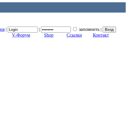
ция
|
|
запомнить
|
V-Форум
Shop
Ссылки
Контакт