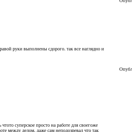
Опубл
правой руки выполнены сдорого. так все наглядно и
Опубл
 чтото суперское просто на работе для своегоже
оте между делом, даже сам неподозревал что так