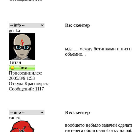
Re: скейтер
genka
мда .... между ботинками и низ 
объемно...
Титан
Присоединился:
2005/3/9 1:53
Откуда
Красноярск
Сообщений:
1117
Re: скейтер
санек
вообщето небыло задачей сделать
интереса обрисовал фотку на раб