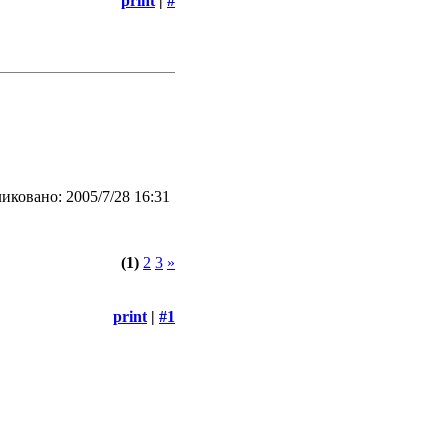
print
|
#
иковано: 2005/7/28 16:31
(1)
2
3
»
print
|
#1