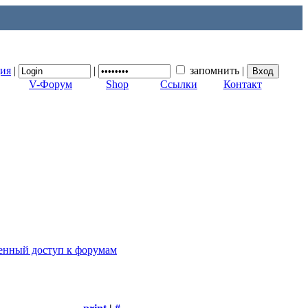
ция
|
|
запомнить
|
V-Форум
Shop
Ссылки
Контакт
ценный доступ к форумам