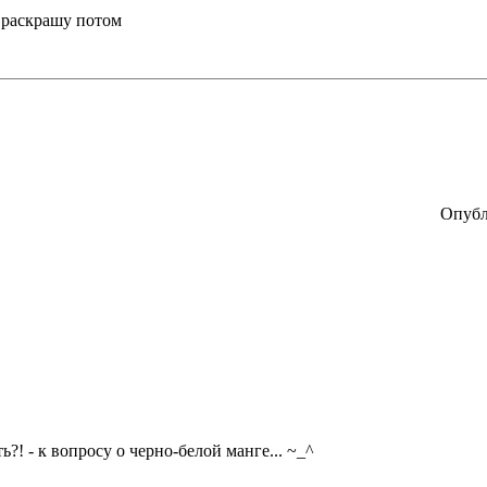
т раскрашу потом
Опубл
ь?! - к вопросу о черно-белой манге... ~_^