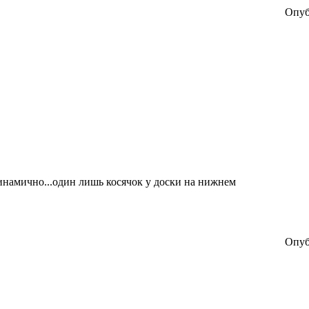
Опуб
 динамично...один лишь косячок у доски на нижнем
Опуб