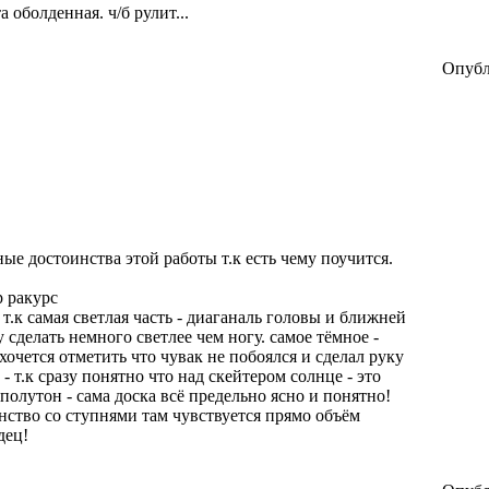
а оболденная. ч/б рулит...
Опубл
ные достоинства этой работы т.к есть чему поучится.
р ракурс
 т.к самая светлая часть - диаганаль головы и ближней
 сделать немного светлее чем ногу. самое тёмное -
 хочется отметить что чувак не побоялся и сделал руку
 т.к сразу понятно что над скейтером солнце - это
полутон - сама доска всё предельно ясно и понятно!
нство со ступнями там чувствуется прямо объём
дец!