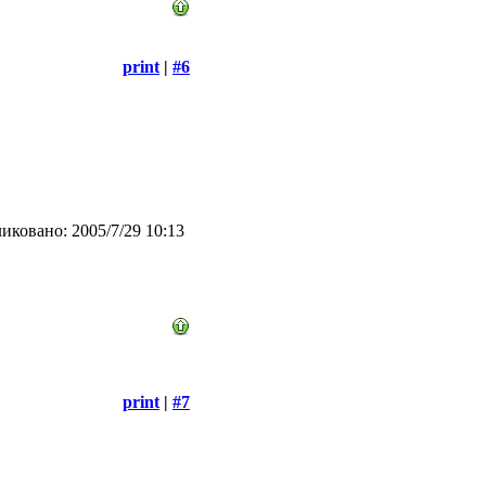
print
|
#6
иковано: 2005/7/29 10:13
print
|
#7