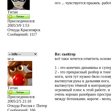
ого ... чувствуется прыжек. работ
Титан
Присоединился:
2005/3/9 1:53
Откуда
Красноярск
Сообщений:
1117
Re: скейтер
se-a
всё таки хочется отметить основ
1 - это конечно динамика и супе
2 - это прекрасный разбор в тоне
ноги, хотя тут нужно бвло голову
вытянутая рука и дальняяя нога.
вытянутую тёмной в контражуре -
Титан
огромный плюс к этой работе. и 
очень хорошо разобрано простра
Присоединился:
между ботинками. короче - моло
2005/2/5 21:10
Откуда
Россия г. Питер
Сообщений:
166