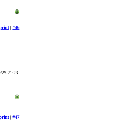
print
|
#46
/25 21:23
print
|
#47