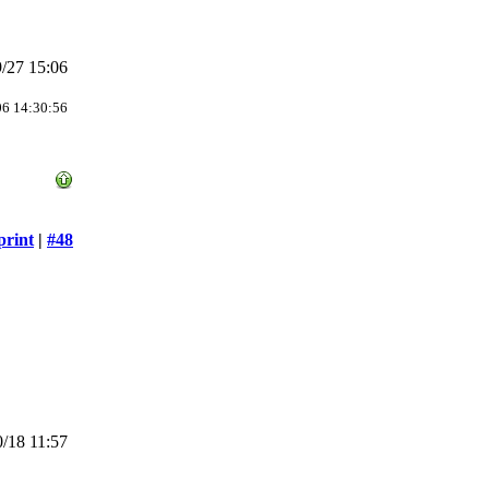
/27 15:06
06 14:30:56
print
|
#48
/18 11:57