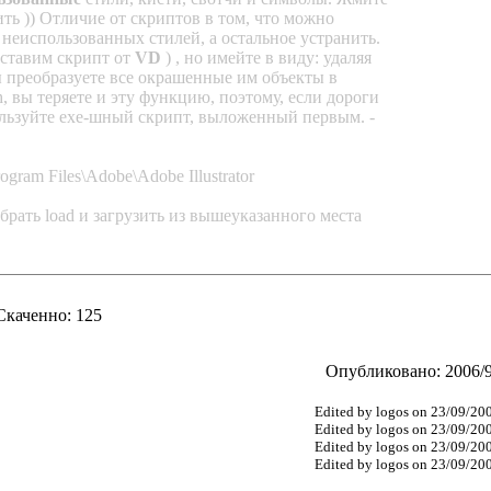
ить )) Отличие от скриптов в том, что можно
 неиспользованных стилей, а остальное устранить.
 ставим скрипт от
VD
) , но имейте в виду: удаляя
вы преобразуете все окрашенные им объекты в
, вы теряете и эту функцию, поэтому, если дороги
ользуйте exe-шный скрипт, выложенный первым. -
gram Files\Adobe\Adobe Illustrator
брать load и загрузить из вышеуказанного места
Скаченно: 125
Опубликовано: 2006/9
Edited by logos on 23/09/20
Edited by logos on 23/09/20
Edited by logos on 23/09/20
Edited by logos on 23/09/20