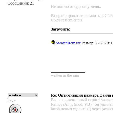
Сообщений:
21
Не помню откуда он у меня..
Разархивировать и вставить в: C:\Pro
CS2\Presets\Scripts
Загрузить
:
SwatchRem.rar
Размер: 2.42 KB; 
_________________
written in the rain
Re: Оптимизация размера файла в 
logos
Выше приложенный скрипт удаляет
RemoveAll.js (mod.
VD
) - он удаляе
brush нельзя удалить (!) через javascr