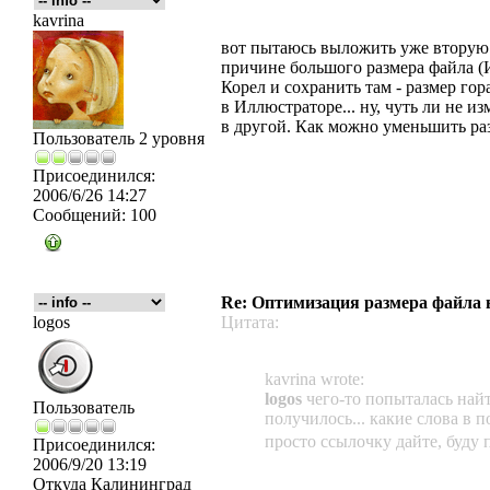
kavrina
вот пытаюсь выложить уже вторую 
причине большого размера файла (И
Корел и сохранить там - размер гор
в Иллюстраторе... ну, чуть ли не 
в другой. Как можно уменьшить ра
Пользователь 2 уровня
Присоединился:
2006/6/26 14:27
Сообщений:
100
Re: Оптимизация размера файла в 
logos
Цитата:
kavrina wrote:
logos
чего-то попыталась найт
Пользователь
получилось... какие слова в п
просто ссылочку дайте, буду
Присоединился:
2006/9/20 13:19
Откуда
Калининград