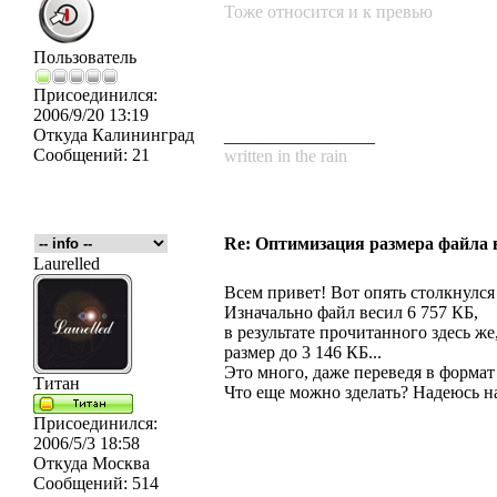
Тоже относится и к превью
Пользователь
Присоединился:
2006/9/20 13:19
Откуда
Калининград
_________________
Сообщений:
21
written in the rain
Re: Оптимизация размера файла в 
Laurelled
Всем привет! Вот опять столкнулся
Изначально файл весил 6 757 КБ,
в результате прочитанного здесь ж
размер до 3 146 КБ...
Это много, даже переведя в формат
Титан
Что еще можно зделать? Надеюсь на 
Присоединился:
2006/5/3 18:58
Откуда
Москва
Сообщений:
514