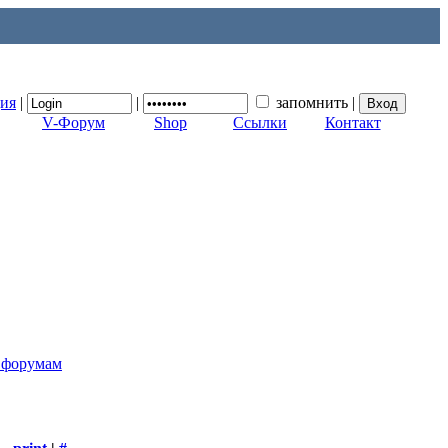
ция
|
|
запомнить
|
V-Форум
Shop
Ссылки
Контакт
к форумам