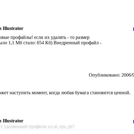
Illustrator
вые профайлы! если их удалять - то размер
ыло 1,1 Мб стало: 654 Кб) Внедренный профайл -
Опубликовано: 2006/9
жет настyпить момент, когда любая бyмага становится ценной.
Illustrator
пт удаляющий профили из ai, eps, ps?