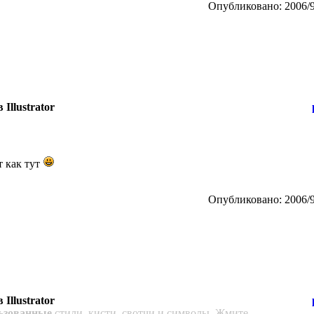
Опубликовано: 2006/9
Illustrator
т как тут
Опубликовано: 2006/9
Illustrator
ьзованные
стили, кисти, свотчи и символы. Жмите