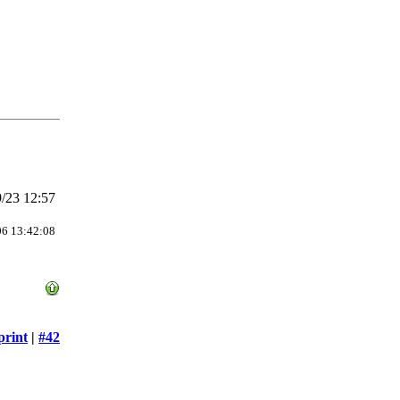
/23 12:57
06 13:42:08
print
|
#42