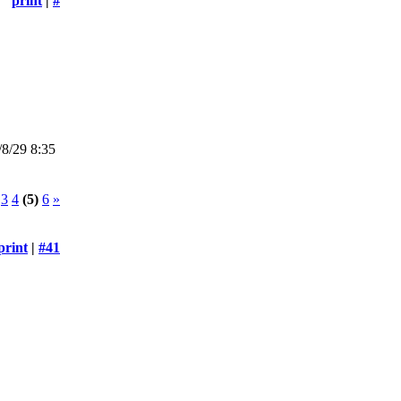
print
|
#
8/29 8:35
3
4
(5)
6
»
print
|
#41