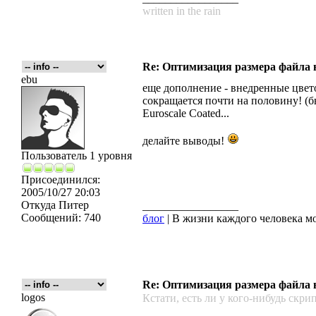
written in the rain
Re: Оптимизация размера файла в 
ebu
еще дополнение - внедренные цвето
сокращается почти на половину! (б
Euroscale Coated...
делайте выводы!
Пользователь 1 уровня
Присоединился:
2005/10/27 20:03
Откуда
Питер
_________________
Сообщений:
740
блог
| В жизни каждого человека мо
Re: Оптимизация размера файла в 
logos
Кстати, есть ли у кого-нибудь скри