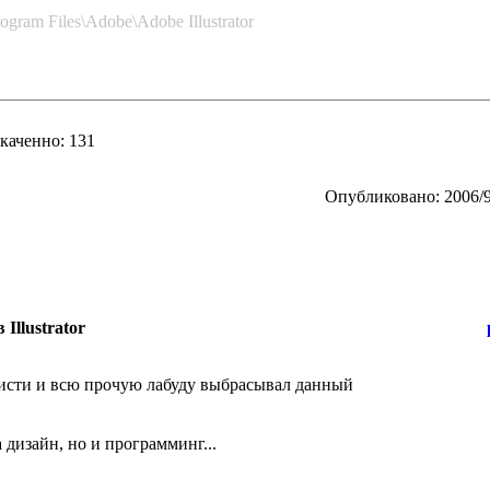
gram Files\Adobe\Adobe Illustrator
каченно: 131
Опубликовано: 2006/9
Illustrator
кисти и всю прочую лабуду выбрасывал данный
а дизайн, но и программинг...