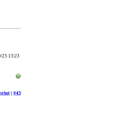
/23 13:23
print
|
#43