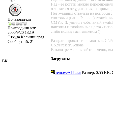
F12 - её кстати можно переопредел
отказаться от удалиения, например,
Нет желания отвечать на вопросы :
спотовый (напр. Pantone) swatch, 
Пользователь
CMYK!!!, удаляя глобальный swatch
пантоны и глобальные цвета - исп
Присоединился:
Либо пользуемся экшеном ))
2006/9/20 13:19
Откуда
Калининград
Разархивировать и вставить в: C:\Pro
Сообщений:
21
CS2\Presets\Actions
В палитре Actions зайти в меню, вы
Загрузить
:
ВК
removeALL.rar
Размер: 0.55 KB; 
_________________