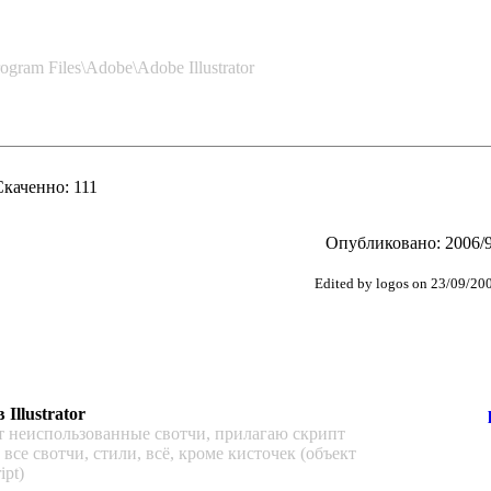
gram Files\Adobe\Adobe Illustrator
Скаченно: 111
Опубликовано: 2006/9
Edited by logos on 23/09/20
Illustrator
 неиспользованные свотчи, прилагаю скрипт
т все свотчи, стили, всё, кроме кисточек (объект
ipt)