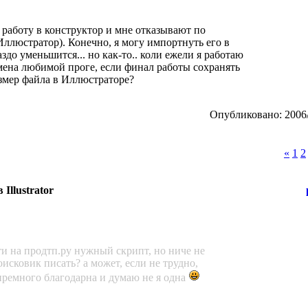
работу в конструктор и мне отказывают по
ллюстратор). Конечно, я могу импортнуть его в
аздо уменьшится... но как-то.. коли ежели я работаю
измена любимой проге, если финал работы сохранять
змер файла в Иллюстраторе?
Опубликовано: 2006/
«
1
2
Illustrator
и на продтп.ру нужный скрипт, но ниче не
оисковик писать? а может, если не трудно,
 премного благодарна и думаю не я одна