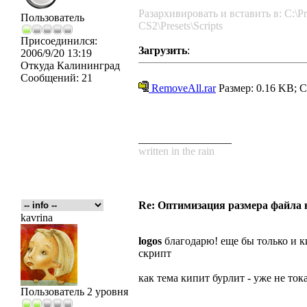
Разархивировать и вставить в: C:\Pro
Пользователь
CS2\Presets\Scripts
Присоединился:
Загрузить
:
2006/9/20 13:19
Откуда
Калининград
Сообщений:
21
RemoveAll.rar
Размер: 0.16 KB; С
_________________
written in the rain
Re: Оптимизация размера файла в 
kavrina
logos
благодарю! еще бы только и 
скрипт
как тема кипит бурлит - уже не ток
Пользователь 2 уровня