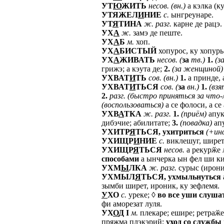
УТ
Ю
ЖИТЬ
несов.
(вн.)
а кэлка (ку
УТЯЖЕЛ
И
НИЕ
с.
ынгреунаре.
УТ
Я
ТИНА
ж.
разг.
карне де рацэ.
УХ
А
ж.
замэ де пеште.
УХ
А
Б
м.
хоп.
УХ
А
БИСТЫЙ
хопурос, ку хопурь
УХ
А
ЖИВАТЬ
несов.
(
за
тв.)
1.
(з
грижэ; а кэута де;
2.
(за
женщиной)
УХВАТ
И
ТЬ
сов.
(вн.)
1.
а принде, 
УХВАТ
И
ТЬСЯ
сов.
(
за
вн.)
1.
(взя
2.
разг.
(быстро
приняться
за
что-л
(воспользоваться)
а се фолоси, а се 
УХВ
А
ТКА
ж.
разг.
1.
(приём)
апук
дибэчие; абилитате;
3.
(повадка)
апу
УХИТР
Я
ТЬСЯ,
ухитриться
(+ин
УХИЩР
И
НИЕ
с.
виклешуг, ширет
УХИЩР
Я
ТЬСЯ
несов.
а рекурӂе 
способами
а ынчерка ын фел ши ки
УХМ
Ы
ЛКА
ж.
разг.
сурыс (ирони
УХМЫЛ
Я
ТЬСЯ,
ухмыльнуться
зымби ширет, ироник, ку зефлемя.
У
ХО
с.
уреке; ◊
во
все
уши
слуша
фи аморезат луля.
УХ
О
Д
I
м.
плекаре; ешире; ретраӂ
пряжма плэкэрий;
уход
со
службы