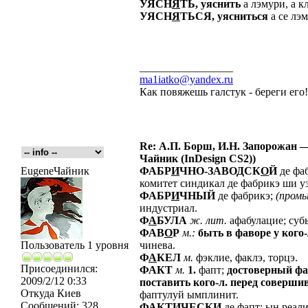
УЯСН
Я
ТЬ,
уяснить
а лэмури, а к
УЯСН
Я
ТЬСЯ,
уясниться
а се лэм
_________________
ma1iatko@yandex.ru
Как повяжешь галстук - береги его
Re: А.П. Борш, И.Н. Запорожан —
Чайник (InDesign CS2))
EugeneЧайник
ФАБР
И
ЧНО-ЗАВОДСК
О
Й
де фа
комитет синдикал де фабрикэ ши у
ФАБР
И
ЧНЫЙ
де фабрикэ;
(пром
индустриал.
Ф
А
БУЛА
ж.
лит.
афабулацие; субь
ФАВ
О
Р
м.:
быть
в
фаворе
у
кого-
Пользователь 1 уровня
чинева.
Ф
А
КЕЛ
м.
фэклие, факлэ, торцэ.
Присоединился:
ФАКТ
м.
1.
фапт;
достоверный
фа
2009/2/12 0:33
поставить
кого-л.
перед
соверши
Откуда
Киев
фаптулуй ымплинит.
Сообщений:
328
ФАКТ
И
ЧЕСКИ
де фапт; ын реали