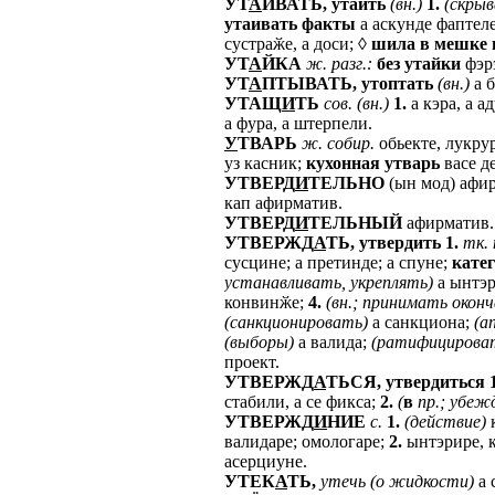
УТ
А
ИВАТЬ,
утаить
(вн.)
1.
(скры
утаивать
факты
а аскунде фаптел
сустраӂе, а доси; ◊
шила
в
мешке
УТ
А
ЙКА
ж.
разг.:
без
утайки
фэрэ
УТ
А
ПТЫВАТЬ,
утоптать
(вн.)
а б
УТАЩ
И
ТЬ
сов.
(вн.)
1.
а кэра, а а
а фура, а штерпели.
У
ТВАРЬ
ж.
собир.
обьекте, лукрур
уз касник;
кухонная
утварь
васе д
УТВЕРД
И
ТЕЛЬНО
(ын мод) афи
кап афирматив.
УТВЕРД
И
ТЕЛЬНЫЙ
афирматив.
УТВЕРЖД
А
ТЬ,
утвердить
1.
тк.
сусцине; а претинде; а спуне;
кате
устанавливать,
укреплять)
а ынтэр
конвинӂе;
4.
(вн.;
принимать
окон
(санкционировать)
а санкциона;
(а
(выборы)
а валида;
(ратифицирова
проект.
УТВЕРЖД
А
ТЬСЯ,
утвердиться
стабили, а се фикса;
2.
(
в
пр.;
убеж
УТВЕРЖД
И
НИЕ
с.
1.
(действие)
к
валидаре; омологаре;
2.
ынтэрире, 
асерциуне.
УТЕК
А
ТЬ,
утечь
(о
жидкости)
а 