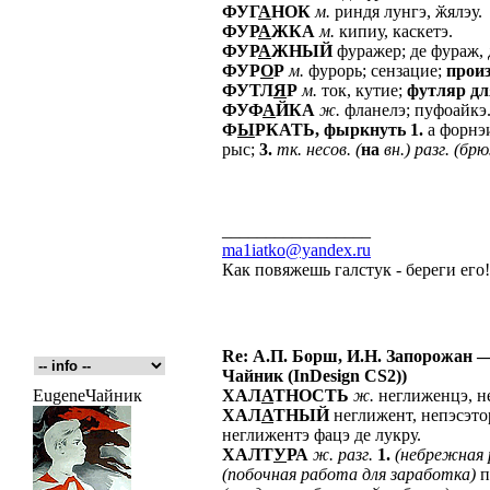
ФУГ
А
НОК
м.
риндя лунгэ, ӂялэу.
ФУР
А
ЖКА
м.
кипиу, каскетэ.
ФУР
А
ЖНЫЙ
фуражер; де фураж, 
ФУР
О
Р
м.
фурорь; сензацие;
прои
ФУТЛ
Я
Р
м.
ток, кутие;
футляр
дл
ФУФ
А
ЙКА
ж.
фланелэ; пуфоайкэ
Ф
Ы
РКАТЬ,
фыркнуть
1.
а форнэи
рыс;
3.
тк.
несов.
(
на
вн.)
разг.
(бр
_________________
ma1iatko@yandex.ru
Как повяжешь галстук - береги его
Re: А.П. Борш, И.Н. Запорожан —
Чайник (InDesign CS2))
EugeneЧайник
ХАЛ
А
ТНОСТЬ
ж.
неглиженцэ, не
ХАЛ
А
ТНЫЙ
неглижент, непэсэто
неглижентэ фацэ де лукру.
ХАЛТ
У
РА
ж.
разг.
1.
(небрежная
(побочная
работа
для
заработка)
п