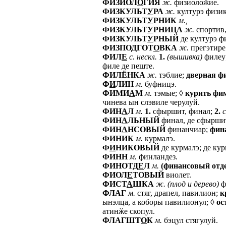
ФИЗИОЛ
О
ГИЯ
ж.
физиолоӂие.
ФИЗКУЛЬТ
У
РА
ж.
културэ физик
ФИЗКУЛЬТ
У
РНИК
м.,
ФИЗКУЛЬТ
У
РНИЦА
ж.
спортив,
ФИЗКУЛЬТ
У
РНЫЙ
де културэ ф
ФИЗПОДГОТ
О
ВКА
ж.
прегэтире
ФИЛ
Е
с.
нескл.
1.
(вышивка)
филеу
филе де пеште.
ФИЛЁНКА
ж.
тэблие;
дверная
ф
Ф
И
ЛИН
м.
буфницэ.
ФИМИ
А
М
м.
тэмые; ◊
курить
фи
чинева ын слэвиле черулуй.
ФИН
А
Л
м.
1.
сфыршит, финал;
2.
ФИН
А
ЛЬНЫЙ
финал, де сфырши
ФИН
А
НСОВЫЙ
финанчиар;
фин
Ф
И
НИК
м.
курмалэ.
Ф
И
НИКОВЫЙ
де курмалэ; де ку
ФИНН
м.
финландез.
ФИНОТД
Е
Л
м.
(финансовый
отд
ФИОЛ
Е
ТОВЫЙ
виолет.
ФИСТ
А
ШКА
ж.
(плод
и
дерево)
ф
ФЛАГ
м.
стяг, драпел, павилион;
к
ынэлца, а коборы павилионул; ◊
ос
атинӂе скопул.
ФЛАГШТ
О
К
м.
бэцул стягулуй.