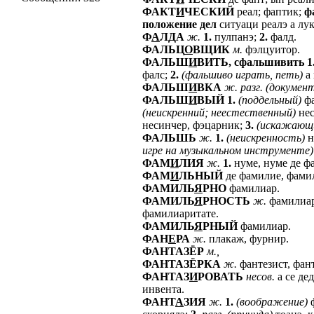
ФАКТ
И
ЧЕСКИЙ
реал; фаптик;
ф
положение
дел
ситуаци реалэ а лу
Ф
А
ЛДА
ж.
1.
пулпанэ;
2.
фалд.
ФАЛЬЦ
О
ВЩИК
м.
фэлцуитор.
ФАЛЬШ
И
ВИТЬ,
сфальшивить
1
фалс;
2.
(фальшиво
играть,
петь)
а 
ФАЛЬШ
И
ВКА
ж.
разг.
(докумен
ФАЛЬШ
И
ВЫЙ
1.
(поддельный)
фа
(неискренний;
неестественный)
нес
несинчер, фэцарник;
3.
(искажающ
ФАЛЬШЬ
ж.
1.
(неискренность)
н
игре
на
музыкальном
инструменте)
ФАМ
И
ЛИЯ
ж.
1.
нуме, нуме де ф
ФАМ
И
ЛЬНЫЙ
де фамилие, фами
ФАМИЛЬ
Я
РНО
фамилиар.
ФАМИЛЬ
Я
РНОСТЬ
ж.
фамилиар
фамилиаритате.
ФАМИЛЬ
Я
РНЫЙ
фамилиар.
ФАН
Е
РА
ж.
плакаж, фурнир.
ФАНТАЗЁР
м.,
ФАНТАЗЁРКА
ж.
фантезист, фант
ФАНТАЗ
И
РОВАТЬ
несов.
а се де
инвента.
ФАНТ
А
ЗИЯ
ж.
1.
(воображение)
ф