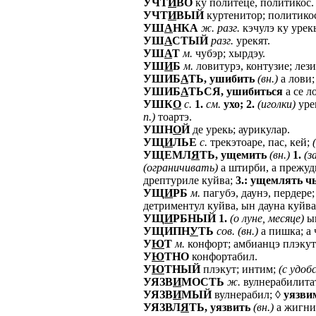
УЧТ
И
ВО
ку политеце, политикос.
УЧТ
И
ВЫЙ
куртенитор; политико
УШ
А
НКА
ж.
разг.
кэчулэ ку урекь
УШ
А
СТЫЙ
разг.
урекят.
УШ
А
Т
м.
чубэр; хырдэу.
УШ
И
Б
м.
ловитурэ, контузие; лези
УШИБ
А
ТЬ,
ушибить
(вн.)
а лови;
УШИБ
А
ТЬСЯ,
ушибиться
а се л
УШК
О
с.
1.
см.
ухо;
2.
(иголки)
урек
п.)
тоартэ.
УШН
О
Й
де урекь; аурикулар.
УЩ
И
ЛЬЕ
с.
трекэтоаре, пас, кей;
УЩЕМЛ
Я
ТЬ,
ущемить
(вн.)
1.
(з
(ограничивать)
а штирби, а прежуди
дрептуриле куйва;
3.:
ущемлять
чь
УЩ
И
РБ
м.
пагубэ, даунэ, пердере
детриментул куйва, ын дауна куйва
УЩ
И
РБНЫЙ
1.
(о
луне,
месяце)
ын
УЩИПН
У
ТЬ
сов.
(вн.)
а пишка; а 
У
Ю
Т
м.
конфорт; амбианцэ плэкут
У
Ю
ТНО
конфортабил.
У
Ю
ТНЫЙ
плэкут; интим;
(с
удоб
УЯЗВ
И
МОСТЬ
ж.
вулнерабилита
УЯЗВ
И
МЫЙ
вулнерабил; ◊
уязви
УЯЗВЛ
Я
ТЬ,
уязвить
(вн.)
а жигни,