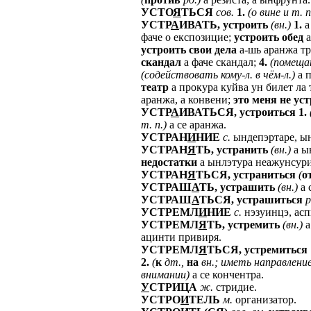
УСТО
Я
ТЬСЯ
сов.
1.
(о
вине
и
т.
п
УСТР
А
ИВАТЬ,
устроить
(вн.)
1.
а
фаче о експозицие;
устроить
обед
а
устроить
свои
дела
а-шь аранжа т
скандал
а фаче скандал;
4.
(помеща
(содействовать
кому-л.
в
чём-л.)
а п
театр
а прокура куйва ун билет ла 
аранжа, а конвени;
это
меня
не
уст
УСТР
А
ИВАТЬСЯ,
устроиться
1.
т.
п.)
а се аранжа.
УСТРАН
И
НИЕ
с.
ындепэртаре, ы
УСТРАН
Я
ТЬ,
устранить
(вн.)
а ы
недостатки
а ынлэтура неажунсури
УСТРАН
Я
ТЬСЯ,
устраниться
(
о
УСТРАШ
А
ТЬ,
устрашить
(вн.)
а 
УСТРАШ
А
ТЬСЯ,
устрашиться
р
УСТРЕМЛ
И
НИЕ
с.
нэзуинцэ, асп
УСТРЕМЛ
Я
ТЬ,
устремить
(вн.)
а
ацинти привиря.
УСТРЕМЛ
Я
ТЬСЯ,
устремиться
2.
(
к
дт.,
на
вн.;
иметь
направление
внимании)
а се кончентра.
У
СТРИЦА
ж.
стридие.
УСТРО
И
ТЕЛЬ
м.
организатор.