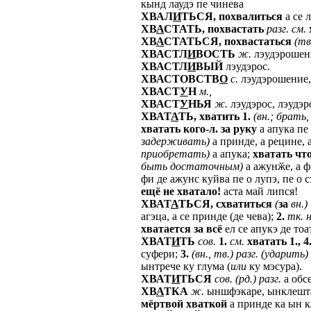
кынд лаудэ пе чинева
ХВАЛ
И
ТЬСЯ,
похвалиться
а се л
ХВ
А
СТАТЬ,
похвастать
разг.
см.
ХВ
А
СТАТЬСЯ,
похвастаться
(тв
ХВАСТЛ
И
ВОСТЬ
ж.
лэудэрошени
ХВАСТЛ
И
ВЫЙ
лэудэрос.
ХВАСТОВСТВ
О
с.
лэудэрошение, 
ХВАСТ
У
Н
м.,
ХВАСТ
У
НЬЯ
ж.
лэудэрос, лэудэр
ХВАТ
А
ТЬ,
хватить
1.
(вн.;
брать,
хватать
кого-л.
за
руку
а апука пе
задерживать)
а принде, а рецине, 
приобретать)
а апука;
хватать
чт
быть
достаточным)
а ажунӂе, а ф
фи де ажунс куйва пе о лупэ, пе о 
ещё
не
хватало!
аста май липся!
ХВАТ
А
ТЬСЯ,
схватиться
(
за
вн.)
агэца, а се принде (де чева);
2.
тк.
н
хватается
за
всё
ел се апукэ де тоа
ХВАТ
И
ТЬ
сов.
1.
см.
хватать
1.,
4
суфери;
3.
(вн.,
тв.)
разг.
(ударить)
ынтрече ку глума (
или
ку мэсура).
ХВАТ
И
ТЬСЯ
сов.
(рд.)
разг.
а обсе
ХВ
А
ТКА
ж.
ыншфэкаре, ынклешт
мёртвой
хваткой
а принде ка ын к