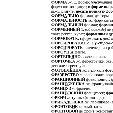
Ф
О
РМА
ж.
1.
формэ;
(очертания)
формэ ши концинут;
в
форме
шар
тж.)
цинутэ;
носить
военную
фор
ФОРМ
А
ЛЬНО
формал, де формэ.
ФОРМ
А
ЛЬНОСТЬ
ж.
формалита
ФОРМ
А
ЛЬНЫЙ
формал;
формал
Ф
О
РМЕННЫЙ
1.
(об
одежде)
де 
тоатэ регула; курат;
форменный
ду
ФОРМОВ
А
ТЬ,
сформовать
(вн.)
ФОРС
И
РОВАНИЕ
с.
1.
(ускорение
ФОРС
И
РОВАТЬ
а акчелера, а грэб
ФОРС
У
Н
м.
фанте.
ФОРТЕПЬ
Я
НО
с.
нескл.
пиан.
Ф
О
РТОЧКА
ж.
фереструйкэ, окь 
дескиде фереструйка.
ФОТОПЛЁНКА
ж.
пеликулэ фото
ФРАЗЁРСТВО
с.
ворбе гоале, вор
ФРАКЦИ
О
ННЫЙ
фракционист;
(
ФРАНЦ
У
ЖЕНКА
ж.
французоайк
ФРАНЦ
У
З
м.
франчез.
ФРАНЦ
У
ЗСКИЙ
французеск;
фра
ФРЕНЧ
м.
туникэ (милитарэ).
ФРИКАД
Е
ЛЬКА
ж.
перишоарэ (д
ФРОНТОВ
И
К
м.
комбатант.
ФРОНТОВ
О
Й
де фронт; комбатан