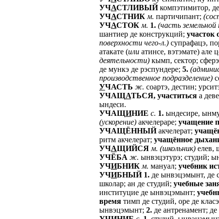
УЧ
А
СТЛИВЫЙ
компэтимитор, де
УЧ
А
СТНИК
м.
партичипант;
(сос
УЧ
А
СТОК
м.
1.
(часть
земельной
шантиер де конструкций;
участок
поверхности
чего-л.)
супрафацэ, п
атакате (
или
атинсе, вэтэмате) але 
деятельности)
кымп, сектор; сфер
де мункэ де рэспундере;
5.
(админи
производственное
подразделение)
с
У
ЧАСТЬ
ж.
соартэ, дестин; урсит
УЧАЩ
А
ТЬСЯ,
участиться
а деве
ындеси.
УЧАЩ
И
НИЕ
с.
1.
ындесире, ынм
(ускорение)
акчелераре;
учащение
УЧАЩЁННЫЙ
акчелерат;
учащё
ритм акчелерат;
учащённое
дыхан
УЧ
А
ЩИЙСЯ
м.
(школьник)
елев, 
УЧЁБА
ж.
ынвэцэтурэ; студий; ы
УЧ
И
БНИК
м.
мануал;
учебник
ис
УЧ
И
БНЫЙ
1.
де ынвэцэмынт, де 
школар; ан де студий;
учебные
зан
институцие де ынвэцэмынт;
учебн
время
тимп де студий, оре де клас
ынвэцэмынт;
2.
де антренамент; де
УЧ
И
НИЕ
с.
1.
студий, ынвэцэмын