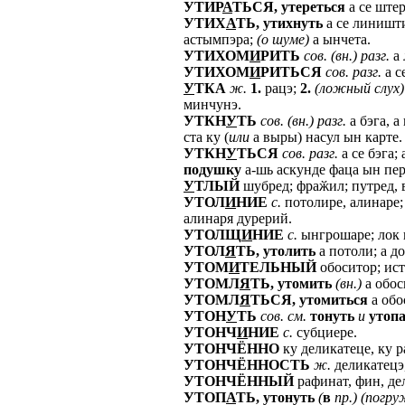
УТИР
А
ТЬСЯ,
утереться
а се ште
УТИХ
А
ТЬ,
утихнуть
а се линишти,
астымпэра;
(о
шуме)
а ынчета.
УТИХОМ
И
РИТЬ
сов.
(вн.)
разг.
а 
УТИХОМ
И
РИТЬСЯ
сов.
разг.
а с
У
ТКА
ж.
1.
рацэ;
2.
(ложный
слух)
минчунэ.
УТКН
У
ТЬ
сов.
(вн.)
разг.
а бэга, а
ста ку (
или
а выры) насул ын карте.
УТКН
У
ТЬСЯ
сов.
разг.
а се бэга;
подушку
а-шь аскунде фаца ын пер
У
ТЛЫЙ
шубред; фраӂил; путред, 
УТОЛ
И
НИЕ
с.
потолире, алинаре
алинаря дурерий.
УТОЛЩ
И
НИЕ
с.
ынгрошаре; лок 
УТОЛ
Я
ТЬ,
утолить
а потоли; а до
УТОМ
И
ТЕЛЬНЫЙ
обоситор; ист
УТОМЛ
Я
ТЬ,
утомить
(вн.)
а обоси
УТОМЛ
Я
ТЬСЯ,
утомиться
а обо
УТОН
У
ТЬ
сов.
см.
тонуть
и
утопа
УТОНЧ
И
НИЕ
с.
субциере.
УТОНЧЁННО
ку деликатеце, ку 
УТОНЧЁННОСТЬ
ж.
деликатецэ
УТОНЧЁННЫЙ
рафинат, фин, де
УТОП
А
ТЬ,
утонуть
(
в
пр.)
(погру