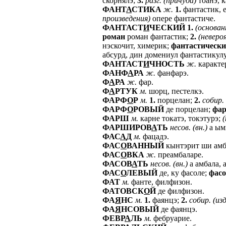
скорнялэ;
3.
разг.
(причуда)
тоанэ, к
ФАНТ
А
СТИКА
ж.
1.
фантастик, 
произведения)
опере фантастиче.
ФАНТАСТ
И
ЧЕСКИЙ
1.
(основа
роман
роман фантастик;
2.
(неверо
нэскочит, химерик;
фантастическ
абсурд, дин домениул фантастикул
ФАНТАСТ
И
ЧНОСТЬ
ж.
каракте
ФАНФ
А
РА
ж.
фанфарэ.
Ф
А
РА
ж.
фар.
Ф
А
РТУК
м.
шорц, пестелкэ.
ФАРФ
О
Р
м.
1.
порцелан;
2.
собир.
ФАРФ
О
РОВЫЙ
де порцелан;
фар
ФАРШ
м.
карне токатэ, токэтурэ;
ФАРШИРОВ
А
ТЬ
несов.
(вн.)
а ым
ФАС
А
Д
м.
фацадэ.
ФАС
О
ВАННЫЙ
кынтэрит ши амба
ФАС
О
ВКА
ж.
преамбаларе.
ФАСОВ
А
ТЬ
несов.
(вн.)
а амбала, 
ФАС
О
ЛЕВЫЙ
де, ку фасоле;
фас
ФАТ
м.
фанте, филфизон.
ФАТОВСК
О
Й
де филфизон.
ФА
Я
НС
м.
1.
фаянцэ;
2.
собир.
(из
ФА
Я
НСОВЫЙ
де фаянцэ.
ФЕВР
А
ЛЬ
м.
фебруарие.