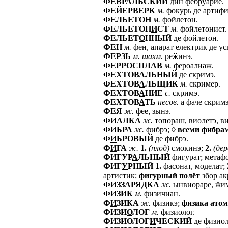
ФЕВР
А
ЛЬСКИЙ
дин фебруарие.
ФЕЙЕРВ
Е
РК
м.
фокурь де артифи
ФЕЛЬЕТ
О
Н
м.
фойлетон.
ФЕЛЬЕТОН
И
СТ
м.
фойлетонист.
ФЕЛЬЕТ
О
ННЫЙ
де фойлетон.
ФЕН
м.
фен, апарат електрик де ус
ФЕРЗЬ
м.
шахм.
реӂинэ.
ФЕРРОСПЛ
А
В
м.
фероалиаж.
ФЕХТОВ
А
ЛЬНЫЙ
де скримэ.
ФЕХТОВ
А
ЛЬЩИК
м.
скример.
ФЕХТОВ
А
НИЕ
с.
скримэ.
ФЕХТОВ
А
ТЬ
несов.
а фаче скримэ
Ф
Е
Я
ж.
фее, зынэ.
ФИ
А
ЛКА
ж.
топораш, виолетэ, ви
Ф
И
БРА
ж.
фибрэ; ◊
всеми
фибра
Ф
И
БРОВЫЙ
де фибрэ.
Ф
И
ГА
ж.
1.
(плод)
смокинэ;
2.
(дер
ФИГУР
А
ЛЬНЫЙ
фигурат; метаф
ФИГ
У
РНЫЙ
1.
фасонат, моделат;
артистик;
фигурный
полёт
збор ак
ФИЗЗАР
Я
ДКА
ж.
ынвиораре, ӂим
Ф
И
ЗИК
м.
физичиан.
Ф
И
ЗИКА
ж.
физикэ;
физика
атом
ФИЗИ
О
ЛОГ
м.
физиолог.
ФИЗИОЛОГ
И
ЧЕСКИЙ
де физио