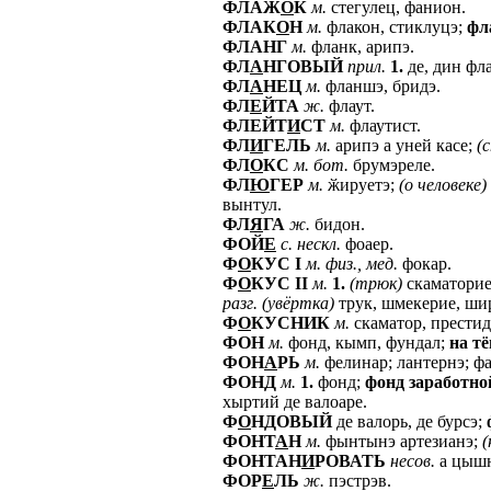
ФЛАЖ
О
К
м.
стегулец, фанион.
ФЛАК
О
Н
м.
флакон, стиклуцэ;
фл
ФЛАНГ
м.
фланк, арипэ.
ФЛ
А
НГОВЫЙ
прил.
1.
де, дин фл
ФЛ
А
НЕЦ
м.
фланшэ, бридэ.
ФЛ
Е
ЙТА
ж.
флаут.
ФЛЕЙТ
И
СТ
м.
флаутист.
ФЛ
И
ГЕЛЬ
м.
арипэ а уней касе;
(
ФЛ
О
КС
м.
бот.
брумэреле.
ФЛ
Ю
ГЕР
м.
ӂируетэ;
(о
человеке)
вынтул.
ФЛ
Я
ГА
ж.
бидон.
ФОЙ
Е
с.
нескл.
фоаер.
Ф
О
КУС
I
м.
физ.,
мед.
фокар.
Ф
О
КУС
II
м.
1.
(трюк)
скаматорие
разг.
(увёртка)
трук, шмекерие, ши
Ф
О
КУСНИК
м.
скаматор, прести
ФОН
м.
фонд, кымп, фундал;
на
т
ФОН
А
РЬ
м.
фелинар; лантернэ; ф
ФОНД
м.
1.
фонд;
фонд
заработно
хыртий де валоаре.
Ф
О
НДОВЫЙ
де валорь, де бурсэ;
ФОНТ
А
Н
м.
фынтынэ артезианэ;
(
ФОНТАН
И
РОВАТЬ
несов.
а цышн
ФОР
Е
ЛЬ
ж.
пэстрэв.