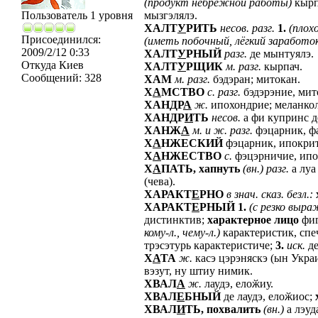
(продукт
небрежной
работы)
кырп
Пользователь 1 уровня
мызгэлялэ.
ХАЛТ
У
РИТЬ
несов.
разг.
1.
(плох
Присоединился:
(иметь
побочный,
лёгкий
заработо
2009/2/12 0:33
ХАЛТ
У
РНЫЙ
разг.
де мынтуялэ.
Откуда
Киев
ХАЛТ
У
РЩИК
м.
разг.
кырпач.
Сообщений:
328
ХАМ
м.
разг.
бэдэран; митокан.
Х
А
МСТВО
с.
разг.
бэдэрэние, мит
ХАНДР
А
ж.
ипохондрие; меланкол
ХАНДР
И
ТЬ
несов.
а фи купринс д
ХАНЖ
А
м.
и
ж.
разг.
фэцарник, фа
Х
А
НЖЕСКИЙ
фэцарник, ипокрит
Х
А
НЖЕСТВО
с.
фэцэрничие, ипо
Х
А
ПАТЬ,
хапнуть
(вн.)
разг.
а луа
(чева).
ХАРАКТ
Е
РНО
в
знач.
сказ.
безл.:
ХАРАКТ
Е
РНЫЙ
1.
(с
резко
выра
дистинктив;
характерное
лицо
фиг
кому-л.,
чему-л.)
карактеристик, спе
трэсэтурь карактеристиче;
3.
иск.
де
Х
А
ТА
ж.
касэ цэрэняскэ (ын Укра
вэзут, ну штиу нимик.
ХВАЛ
А
ж.
лаудэ, елоӂиу.
ХВАЛ
Е
БНЫЙ
де лаудэ, елоӂиос;
ХВАЛ
И
ТЬ,
похвалить
(вн.)
а лэуд