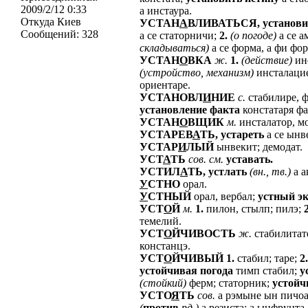
2009/2/12 0:33
а инстаура.
Откуда
Киев
УСТАН
А
ВЛИВАТЬСЯ,
установи
Сообщений:
328
а се статорничи;
2.
(о
погоде)
а се а
складываться)
а се форма, а фи фор
УСТАН
О
ВКА
ж.
1.
(действие)
инс
(устройство,
механизм)
инсталацие
ориентаре.
УСТАНОВЛ
И
НИЕ
с.
стабилире, ф
установление
факта
констатаря ф
УСТАН
О
ВЩИК
м.
инсталатор, м
УСТАРЕВ
А
ТЬ,
устареть
а се ынве
УСТАР
И
ЛЫЙ
ынвекит; демодат.
УСТ
А
ТЬ
сов.
см.
уставать.
УСТИЛ
А
ТЬ,
устлать
(вн.,
тв.)
а а
У
СТНО
орал.
У
СТНЫЙ
орал, вербал;
устный
э
УСТ
О
Й
м.
1.
пилон, стылп; пилэ;
2
темелий.
УСТ
О
ЙЧИВОСТЬ
ж.
стабилитате
констанцэ.
УСТ
О
ЙЧИВЫЙ
1.
стабил; таре;
2.
устойчивая
погода
тимп стабил;
у
(стойкий)
ферм; статорник;
устой
УСТО
Я
ТЬ
сов.
а рэмыне ын пичоа
(
против
рд.)
а резиста; а ынфрунта.