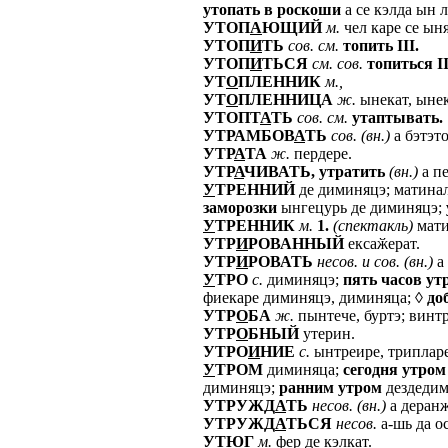
утопать
в
роскоши
а се кэлда ын 
УТОП
А
ЮЩИЙ
м.
чел каре се ыня
УТОП
И
ТЬ
сов.
см.
топить
III.
УТОП
И
ТЬСЯ
см.
сов.
топиться
II
УТ
О
ПЛЕННИК
м.,
УТ
О
ПЛЕННИЦА
ж.
ынекат, ынек
УТОПТ
А
ТЬ
сов.
см.
утаптывать.
УТРАМБОВ
А
ТЬ
сов.
(вн.)
а бэтэто
УТР
А
ТА
ж.
пердере.
УТР
А
ЧИВАТЬ,
утратить
(вн.)
а пе
У
ТРЕННИЙ
де диминяцэ; матина
заморозки
ынгецурь де диминяцэ;
У
ТРЕННИК
м.
1.
(спектакль)
мати
УТР
И
РОВАННЫЙ
ексаӂерат.
УТР
И
РОВАТЬ
несов.
и
сов.
(вн.)
а
У
ТРО
с.
диминяцэ;
пять
часов
ут
фиекаре диминяцэ, диминяца; ◊
до
УТР
О
БА
ж.
пынтече, буртэ; винтр
УТР
О
БНЫЙ
утерин.
УТРО
И
НИЕ
с.
ынтреире, трипларе
У
ТРОМ
диминяца;
сегодня
утром
диминяцэ;
ранним
утром
дездедим
УТРУЖД
А
ТЬ
несов.
(вн.)
а деранж
УТРУЖД
А
ТЬСЯ
несов.
а-шь да о
УТ
Ю
Г
м.
фер де кэлкат.