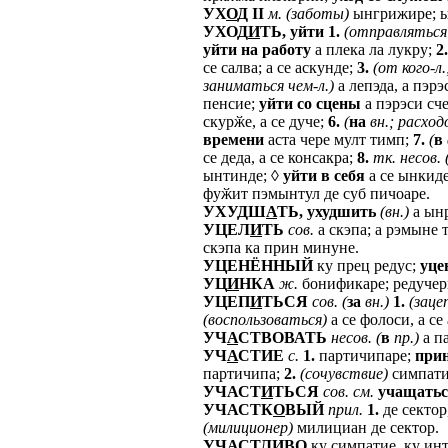
УХ
О
Д
II
м.
(заботы)
ынгрижире; ы
УХОД
И
ТЬ,
уйти
1.
(отправляться
уйти
на
работу
а плека ла лукру;
2.
се салва; а се аскунде;
3.
(от
кого-л.
заниматься
чем-л.)
а лепэда, а пэрэ
пенсие;
уйти
со
сцены
а пэрэси сч
скурӂе, а се дуче;
6.
(
на
вн.;
расход
времени
аста чере мулт тимп;
7.
(
в
се деда, а се консакра;
8.
тк.
несов.
ынтинде; ◊
уйти
в
себя
а се ынкид
фуӂит пэмынтул де суб пичоаре.
УХУДШ
А
ТЬ,
ухудшить
(вн.)
а ынр
УЦЕЛ
И
ТЬ
сов.
а скэпа; а рэмыне т
скэпа ка прин минуне.
УЦЕНЁННЫЙ
ку прец редус;
уце
УЦ
И
НКА
ж.
бонификаре; редучерь
УЦЕП
И
ТЬСЯ
сов.
(
за
вн.)
1.
(заце
(воспользоваться)
а се фолоси, а се 
УЧ
А
СТВОВАТЬ
несов.
(
в
пр.)
а па
УЧ
А
СТИЕ
с.
1.
партичипаре;
при
партичипа;
2.
(сочувствие)
симпати
УЧАСТ
И
ТЬСЯ
сов.
см.
учащатьс
УЧАСТК
О
ВЫЙ
прил.
1.
де сектор
(милиционер)
милициан де сектор.
УЧ
А
СТЛИВО
ку симпатие, ку инт