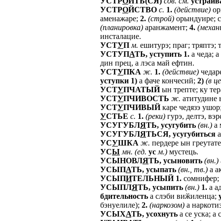
УСТР
О
ИТЬ(СЯ)
сов.
см.
устраива
УСТР
О
ЙСТВО
с.
1.
(действие)
ор
аменажаре;
2.
(строй)
орындуире; с
(планировка)
аранжамент;
4.
(механ
инсталацие.
УСТ
У
П
м.
ешитурэ; праг; тряптэ; т
УСТУП
А
ТЬ,
уступить
1.
а чеда; а
дин прец, а лэса май ефтин.
УСТ
У
ПКА
ж.
1.
(действие)
чедаре
уступки
1)
а фаче кончесий;
2)
(в
це
УСТ
У
ПЧАТЫЙ
ын трепте; ку тер
УСТ
У
ПЧИВОСТЬ
ж.
атитудине 
УСТ
У
ПЧИВЫЙ
каре чедязэ ушор
У
СТЬЕ
с.
1.
(реки)
гурэ, делтэ, вэр
УСУГУБЛ
Я
ТЬ,
усугубить
(вн.)
а 
УСУГУБЛ
Я
ТЬСЯ,
усугубиться
а
УС
У
ШКА
ж.
пердере ын греутате 
УС
Ы
мн.
(ед.
ус
м.)
мустець.
УСЫНОВЛ
Я
ТЬ,
усыновить
(вн.)
УСЫП
А
ТЬ,
усыпать
(вн.,
тв.)
а а
УСЫП
И
ТЕЛЬНЫЙ
1.
сомнифер;
УСЫПЛ
Я
ТЬ,
усыпить
(вн.)
1.
а а
бдительность
а слэби виӂиленца;
бэнуелиле);
2.
(наркозом)
а наркотиз
УСЫХ
А
ТЬ,
усохнуть
а се уска; а 