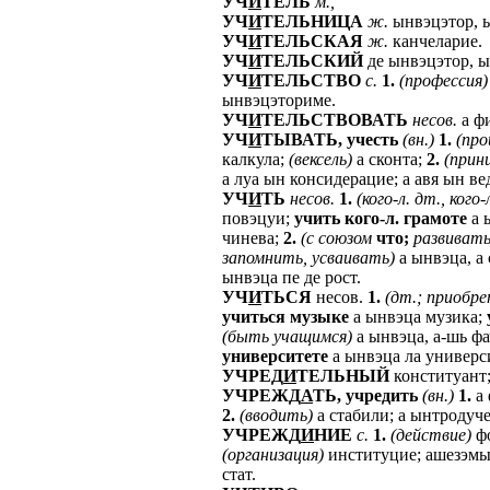
УЧ
И
ТЕЛЬ
м.,
УЧ
И
ТЕЛЬНИЦА
ж.
ынвэцэтор, ы
УЧ
И
ТЕЛЬСКАЯ
ж.
канчеларие.
УЧ
И
ТЕЛЬСКИЙ
де ынвэцэтор, ы
УЧ
И
ТЕЛЬСТВО
с.
1.
(профессия)
ынвэцэториме.
УЧ
И
ТЕЛЬСТВОВАТЬ
несов.
а фи
УЧ
И
ТЫВАТЬ,
учесть
(вн.)
1.
(про
калкула;
(вексель)
а сконта;
2.
(прин
а луа ын консидерацие; а авя ын ве
УЧ
И
ТЬ
несов.
1.
(кого-л.
дт.,
кого-
повэцуи;
учить
кого-л.
грамоте
а 
чинева;
2.
(с
союзом
что;
развиват
запомнить,
усваивать)
а ынвэца, а 
ынвэца пе де рост.
УЧ
И
ТЬСЯ
несов.
1.
(дт.;
приобр
учиться
музыке
а ынвэца музика;
(быть
учащимся)
а ынвэца, а-шь фа
университете
а ынвэца ла универс
УЧРЕД
И
ТЕЛЬНЫЙ
конституант
УЧРЕЖД
А
ТЬ,
учредить
(вн.)
1.
а 
2.
(вводить)
а стабили; а ынтродуче
УЧРЕЖД
И
НИЕ
с.
1.
(действие)
фо
(организация)
институцие; ашезэм
стат.