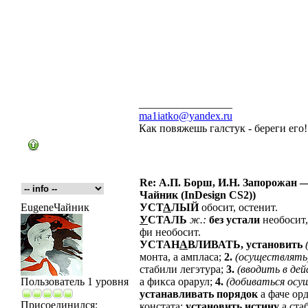
_________________
ma1iatko@yandex.ru
Как повяжешь галстук - береги его
Re: А.П. Борш, И.Н. Запорожан —
Чайник (InDesign CS2))
EugeneЧайник
УСТ
А
ЛЫЙ
обосит, остенит.
У
СТАЛЬ
ж.:
без
устали
необосит,
фи необосит.
УСТАН
А
ВЛИВАТЬ,
установить
монта, а ампласа;
2.
(осуществлять
стабили легэтура;
3.
(вводить
в
дей
Пользователь 1 уровня
а фикса орарул;
4.
(добиваться
осу
устанавливать
порядок
а фаче ор
Присоединился:
констата;
установить
истину
а ста