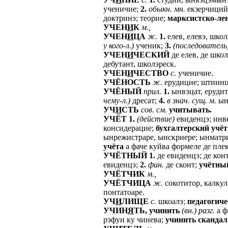
ученичие;
2.
обыкн.
мн.
екзерчиций
доктринэ; теорие;
марксистско-ле
УЧЕН
И
К
м.,
УЧЕН
И
ЦА
ж.
1.
елев, елевэ, шко
у
кого-л.)
ученик;
3.
(последователь
УЧЕН
И
ЧЕСКИЙ
де елев, де школ
дебутант, школэреск.
УЧЕН
И
ЧЕСТВО
с.
ученичие.
УЧЁНОСТЬ
ж.
ерудицие; штиинц
УЧЁНЫЙ
прил.
1.
ынвэцат, ерудит
чему-л.)
дресат;
4.
в
знач.
сущ.
м.
ынв
УЧ
И
СТЬ
сов.
см.
учитывать.
УЧЁТ
1.
(действие)
евиденцэ; инв
консидерацие;
бухгалтерский
учёт
ынрежистраре, ынскриере; ынматр
учёта
а фаче куйва формеле де плек
УЧЁТНЫЙ
1.
де евиденцэ; де кон
евиденцэ;
2.
фин.
де сконт;
учётны
УЧЁТЧИК
м.,
УЧЁТЧИЦА
ж.
сокотитор, калкул
понтатоаре.
УЧ
И
ЛИЩЕ
с.
шкоалэ;
педагогиче
УЧИН
Я
ТЬ,
учинить
(вн.)
разг.
а ф
рэфуи ку чинева;
учинить
скандал