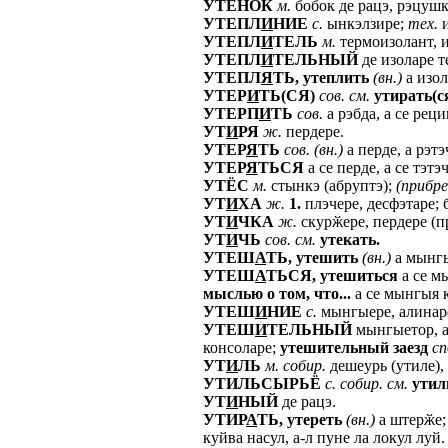
УТЁНОК
м.
бобок де рацэ, рэцушк
УТЕПЛ
И
НИЕ
с.
ынкэлзире;
тех.
и
УТЕПЛ
И
ТЕЛЬ
м.
термоизолант, и
УТЕПЛ
И
ТЕЛЬНЫЙ
де изоларе т
УТЕПЛ
Я
ТЬ,
утеплить
(вн.)
а изол
УТЕР
И
ТЬ(СЯ)
сов.
см.
утирать(ся
УТЕРП
И
ТЬ
сов.
а рэбда, а се реци
УТ
И
РЯ
ж.
пердере.
УТЕР
Я
ТЬ
сов.
(вн.)
а перде, а рэтэ
УТЕР
Я
ТЬСЯ
а се перде, а се тэтэ
УТЁС
м.
стынкэ (абруптэ);
(прибр
УТ
И
ХА
ж.
1.
плэчере, десфэтаре; 
УТ
И
ЧКА
ж.
скурӂере, пердере (п
УТ
И
ЧЬ
сов.
см.
утекать.
УТЕШ
А
ТЬ,
утешить
(вн.)
а мынгыя
УТЕШ
А
ТЬСЯ,
утешиться
а се мы
мыслью
о
том,
что...
а се мынгыя к
УТЕШ
И
НИЕ
с.
мынгыере, алинаре
УТЕШ
И
ТЕЛЬНЫЙ
мынгыетор, ал
консоларе;
утешительный
заезд
с
УТ
И
ЛЬ
м.
собир.
дешеурь (утиле),
УТИЛЬСЫРЬЁ
с.
собир.
см.
утил
УТ
И
НЫЙ
де рацэ.
УТИР
А
ТЬ,
утереть
(вн.)
а штерӂе;
куйва насул, а-л пуне ла локул луй.